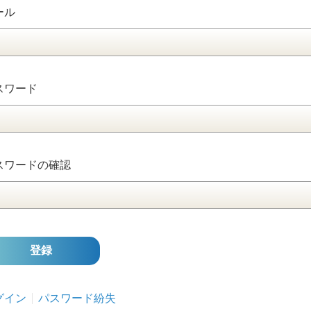
ール
スワード
スワードの確認
グイン
パスワード紛失